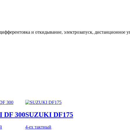
ифферентовка и откидывание, электрозапуск, дистанционное уп
 DF 300
SUZUKI DF175
й
4-ех тактный