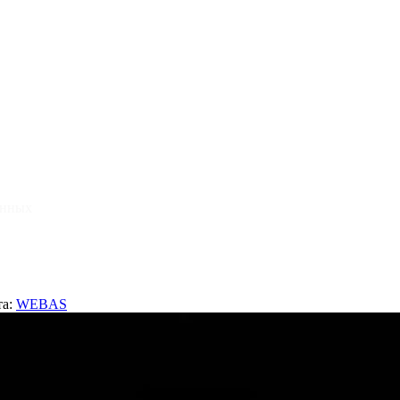
анных
та:
WEBAS