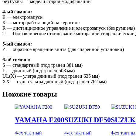
без буквы — модели старой модификации
4-ый символ:
E — электрозапуск
К — мотор работающий на керосине
R — дистанционное управление и электрозапуск (без румпеля)
T — Гидравлическое откидывание мотора или гидравлические д
5-ый символ:
Z — обратное вращение винта (для спаренной установки)
6-ой символ:
S — стандартный (под транец 381 мм)
L — длинный (под транец 508 мм)
UL(X) — ультра длинный (под транец 635 мм)
XX — супер ультра длинный (под транец 762 мм)
Похожие товары
YAMAHA F200
SUZUKI DF50
SUZUKI
4-ех тактный
4-ех тактный
4-ех тактны