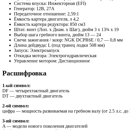
Система впуска: Инжекторная (EFI)
Генератор: 12В, 27А
Передаточное отношение: 2,59:1
Ёмкость картера двигателя, л 4,2
Ёмкость картера редуктора: 850 см3
Штат. винт (Лоп. х Диам. х Шаг), дюйм 3 x 13¾ x 19
Выбор шага гребного винта, дюйм 13 — 24
Свечи зажигания / зазор: NGK DCPR6E / 0,7 — 0,8 мм
Длина дейдвуда: L (под транец лодки 508 мм)
Запуск: Электрозапуск
Откидка мотора: Электрогидравлическая
Управление мотором: Дистанционное
Расшифровка
1-ый символ:
DF — четырехтактный двигатель
DT — двухтактный двигатель
2-ой символ:
цифра — мощность развиваемая на гребном валу (от 2.5 л.с. до 3
3-ий символ:
A — модели нового поколения двигателей