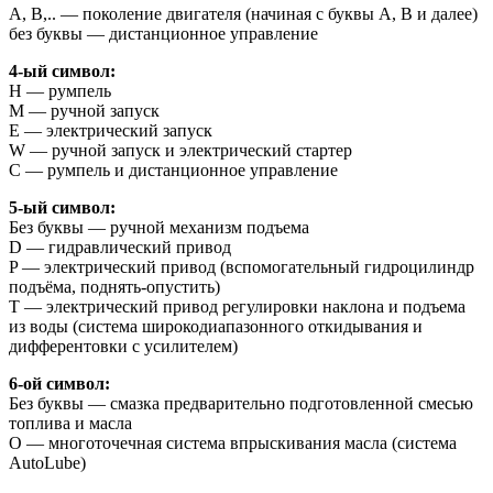
A, B,.. — поколение двигателя (начиная с буквы А, B и далее)
без буквы — дистанционное управление
4-ый символ:
H — румпель
M — ручной запуск
E — электрический запуск
W — ручной запуск и электрический стартер
C — румпель и дистанционное управление
5-ый символ:
Без буквы — ручной механизм подъема
D — гидравлический привод
P — электрический привод (вспомогательный гидроцилиндр
подъёма, поднять-опустить)
T — электрический привод регулировки наклона и подъема
из воды (система широкодиапазонного откидывания и
дифферентовки с усилителем)
6-ой символ:
Без буквы — смазка предварительно подготовленной смесью
топлива и масла
O — многоточечная система впрыскивания масла (система
AutoLube)