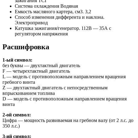
зажигания TCI
Система охлаждения Водяная
Емкость масляного картера, см3. 3,2
Способ изменения дифферента и наклона.
Электропривод
Катушка зажигания/генератор. 112В — 35А с
регулятором напряжения
Расшифровка
1-ый символ:
без буквы — двухтактный двигатель
F — четырехтактный двигатель
L — модель с противоположным направлением вращения
гребного винта
Z — двухтактный двигатель с непосредственным
впрыскиванием топлива
D — модель с противоположным направлением вращения
винта
2-ой символ:
Цифра — мощность развиваемая на гребном валу (от 2 л.с. до
350 л.с.)
3-ий символ: