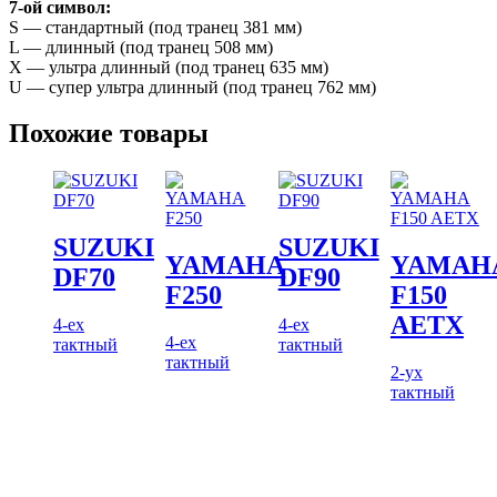
7-ой символ:
S — стандартный (под транец 381 мм)
L — длинный (под транец 508 мм)
X — ультра длинный (под транец 635 мм)
U — супер ультра длинный (под транец 762 мм)
Похожие товары
SUZUKI
SUZUKI
YAMAHA
YAMAH
DF70
DF90
F250
F150
AETX
4-ех
4-ех
4-ех
тактный
тактный
тактный
2-ух
тактный