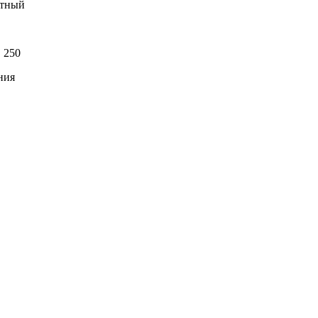
ктный
:
250
ния