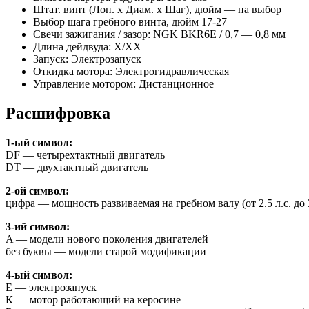
Штат. винт (Лоп. х Диам. х Шаг), дюйм — на выбор
Выбор шага гребного винта, дюйм 17-27
Свечи зажигания / зазор: NGK BKR6E / 0,7 — 0,8 мм
Длина дейдвуда: X/XX
Запуск: Электрозапуск
Откидка мотора: Электрогидравлическая
Управление мотором: Дистанционное
Расшифровка
1-ый символ:
DF — четырехтактный двигатель
DT — двухтактный двигатель
2-ой символ:
цифра — мощность развиваемая на гребном валу (от 2.5 л.с. до 3
3-ий символ:
A — модели нового поколения двигателей
без буквы — модели старой модификации
4-ый символ:
E — электрозапуск
К — мотор работающий на керосине