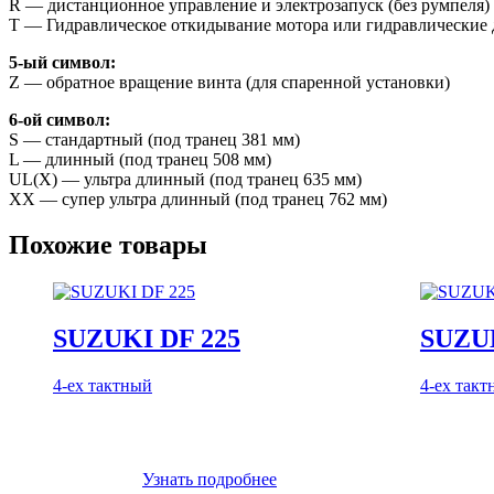
R — дистанционное управление и электрозапуск (без румпеля)
T — Гидравлическое откидывание мотора или гидравлические д
5-ый символ:
Z — обратное вращение винта (для спаренной установки)
6-ой символ:
S — стандартный (под транец 381 мм)
L — длинный (под транец 508 мм)
UL(X) — ультра длинный (под транец 635 мм)
XX — супер ультра длинный (под транец 762 мм)
Похожие товары
SUZUKI DF 225
SUZU
4-ех тактный
4-ех так
Узнать подробнее