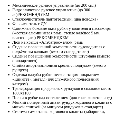
Механическое рулевое управление (до 200 сил)
Гидравлическое рулевое управление (до 300
лс)РЕКОМЕНДУЕМ
Стеклоочиститель пантографный, (два поводка)
Фароискатель с ДУ
Сдвижные боковые окна рубки у водителя и пассажира
(жёсткая алюминиевая рама, стекло калёное 5 мм,
влагозащита) РЕКОМЕНДКЕМ
Люк на крыше «Альбатрос» алюм. рама
Сиденье повышенной комфортности судоводителя с
подъёмным валиком (вместо стандартного)
Сиденье повышенной комфортности штурмана (вместо
стандартного)
Стойка амортизационная кресла с подиумом (вместо
рундука)
Отделка палубы рубки нескользящим покрытием
«Квинтет», металл (для служебного пользования
катером)
Трансформация продольных рундуков в спальное место
1800х1100
Полки в рубке над остеклением (для спас. жилетов и тд)
Мягкий поперечный диван-рундук кормового кокпита с
мягкой спинкой (за минусом рундуков в стандарте)
Система самоотлива кормового кокпита (заборники,