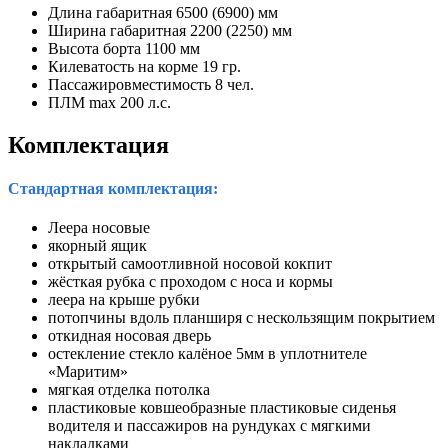
Длина габаритная 6500 (6900) мм
Ширина габаритная 2200 (2250) мм
Высота борта 1100 мм
Килеватость на корме 19 гр.
Пассажировместимость 8 чел.
ПЛМ max 200 л.с.
Комплектация
Стандартная комплектация:
Леера носовые
якорный ящик
открытый самоотливной носовой кокпит
жёсткая рубка с проходом с носа и кормы
леера на крыше рубки
потопчины вдоль планширя с нескользящим покрытием
откидная носовая дверь
остекление стекло калёное 5мм в уплотнителе
«Маритим»
мягкая отделка потолка
пластиковые ковшеобразные пластиковые сиденья
водителя и пассажиров на рундуках с мягкими
накладками