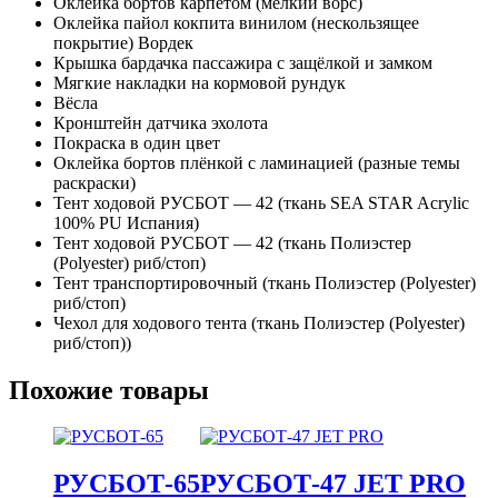
Оклейка бортов карпетом (мелкий ворс)
Оклейка пайол кокпита винилом (нескользящее
покрытие) Вордек
Крышка бардачка пассажира с защёлкой и замком
Мягкие накладки на кормовой рундук
Вёсла
Кронштейн датчика эхолота
Покраска в один цвет
Оклейка бортов плёнкой с ламинацией (разные темы
раскраски)
Тент ходовой РУСБОТ — 42 (ткань SEA STAR Acrylic
100% PU Испания)
Тент ходовой РУСБОТ — 42 (ткань Полиэстер
(Polyester) риб/стоп)
Тент транспортировочный (ткань Полиэстер (Polyester)
риб/стоп)
Чехол для ходового тента (ткань Полиэстер (Polyester)
риб/стоп))
Похожие товары
РУСБОТ-65
РУСБОТ-47 JET PRO