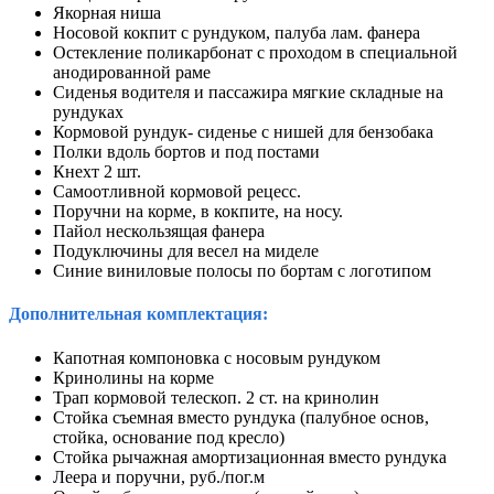
Якорная ниша
Носовой кокпит с рундуком, палуба лам. фанера
Остекление поликарбонат с проходом в специальной
анодированной раме
Сиденья водителя и пассажира мягкие складные на
рундуках
Кормовой рундук- сиденье с нишей для бензобака
Полки вдоль бортов и под постами
Кнехт 2 шт.
Самоотливной кормовой рецесс.
Поручни на корме, в кокпите, на носу.
Пайол нескользящая фанера
Подуключины для весел на миделе
Синие виниловые полосы по бортам с логотипом
Дополнительная комплектация:
Капотная компоновка с носовым рундуком
Кринолины на корме
Трап кормовой телескоп. 2 ст. на кринолин
Стойка съемная вместо рундука (палубное основ,
стойка, основание под кресло)
Стойка рычажная амортизационная вместо рундука
Леера и поручни, руб./пог.м